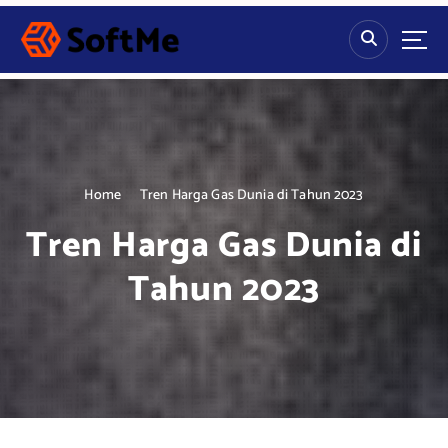
S
k
i
p
t
o
c
o
n
Home
Tren Harga Gas Dunia di Tahun 2023
t
Tren Harga Gas Dunia di
e
n
Tahun 2023
t