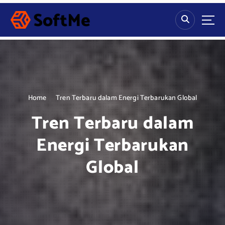
S
k
i
p
t
o
c
o
n
Home
Tren Terbaru dalam Energi Terbarukan Global
t
Tren Terbaru dalam
e
n
Energi Terbarukan
t
Global