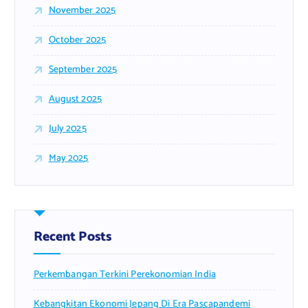
November 2025
October 2025
September 2025
August 2025
July 2025
May 2025
Recent Posts
Perkembangan Terkini Perekonomian India
Kebangkitan Ekonomi Jepang Di Era Pascapandemi