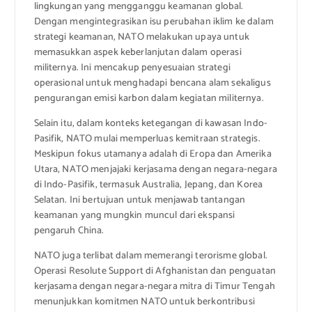
lingkungan yang mengganggu keamanan global.
Dengan mengintegrasikan isu perubahan iklim ke dalam
strategi keamanan, NATO melakukan upaya untuk
memasukkan aspek keberlanjutan dalam operasi
militernya. Ini mencakup penyesuaian strategi
operasional untuk menghadapi bencana alam sekaligus
pengurangan emisi karbon dalam kegiatan militernya.
Selain itu, dalam konteks ketegangan di kawasan Indo-
Pasifik, NATO mulai memperluas kemitraan strategis.
Meskipun fokus utamanya adalah di Eropa dan Amerika
Utara, NATO menjajaki kerjasama dengan negara-negara
di Indo-Pasifik, termasuk Australia, Jepang, dan Korea
Selatan. Ini bertujuan untuk menjawab tantangan
keamanan yang mungkin muncul dari ekspansi
pengaruh China.
NATO juga terlibat dalam memerangi terorisme global.
Operasi Resolute Support di Afghanistan dan penguatan
kerjasama dengan negara-negara mitra di Timur Tengah
menunjukkan komitmen NATO untuk berkontribusi