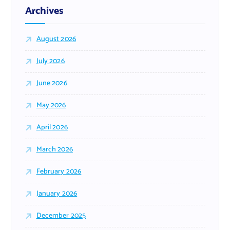
Archives
August 2026
July 2026
June 2026
May 2026
April 2026
March 2026
February 2026
January 2026
December 2025