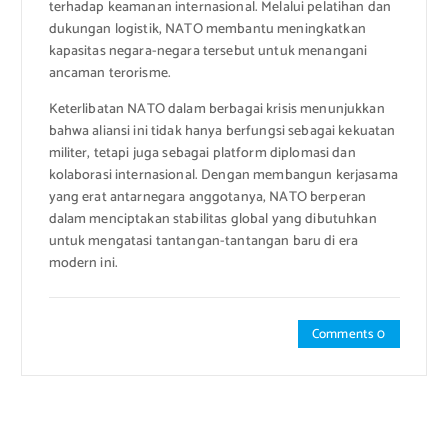
terhadap keamanan internasional. Melalui pelatihan dan
dukungan logistik, NATO membantu meningkatkan
kapasitas negara-negara tersebut untuk menangani
ancaman terorisme.
Keterlibatan NATO dalam berbagai krisis menunjukkan
bahwa aliansi ini tidak hanya berfungsi sebagai kekuatan
militer, tetapi juga sebagai platform diplomasi dan
kolaborasi internasional. Dengan membangun kerjasama
yang erat antarnegara anggotanya, NATO berperan
dalam menciptakan stabilitas global yang dibutuhkan
untuk mengatasi tantangan-tantangan baru di era
modern ini.
Comments 0