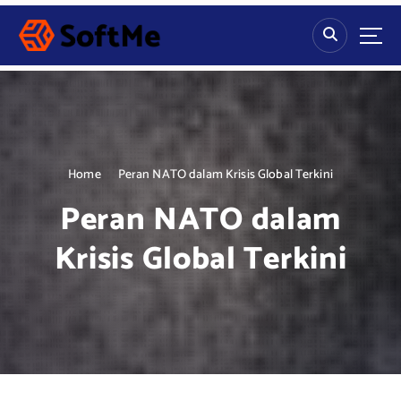
S
k
i
p
t
o
c
o
n
Home
Peran NATO dalam Krisis Global Terkini
t
Peran NATO dalam
e
n
Krisis Global Terkini
t