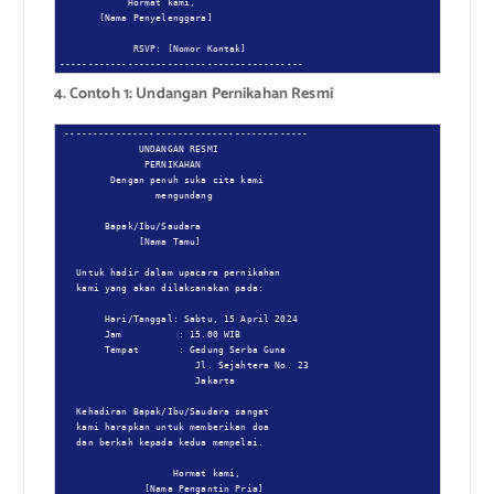
            Hormat kami,

       [Nama Penyelenggara]

             RSVP: [Nomor Kontak]

-------------------------------------------
4. Contoh 1: Undangan Pernikahan Resmi
-------------------------------------------

              UNDANGAN RESMI

               PERNIKAHAN

         Dengan penuh suka cita kami

                 mengundang

        Bapak/Ibu/Saudara

              [Nama Tamu]

   Untuk hadir dalam upacara pernikahan

   kami yang akan dilaksanakan pada:

        Hari/Tanggal: Sabtu, 15 April 2024

        Jam          : 15.00 WIB

        Tempat       : Gedung Serba Guna

                        Jl. Sejahtera No. 23

                        Jakarta

   Kehadiran Bapak/Ibu/Saudara sangat

   kami harapkan untuk memberikan doa

   dan berkah kepada kedua mempelai.

                    Hormat kami,

               [Nama Pengantin Pria]
