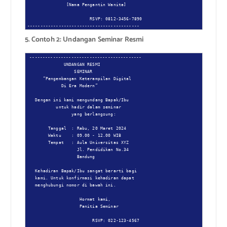
               [Nama Pengantin Wanita]

                        RSVP: 0812-3456-7890

-------------------------------------------
5. Contoh 2: Undangan Seminar Resmi
-------------------------------------------

              UNDANGAN RESMI

                  SEMINAR

      “Pengembangan Keterampilan Digital

             Di Era Modern”

   Dengan ini kami mengundang Bapak/Ibu

           untuk hadir dalam seminar

                 yang berlangsung:

        Tanggal  : Rabu, 20 Maret 2024

        Waktu    : 09.00 - 12.00 WIB

        Tempat   : Aula Universitas XYZ

                   Jl. Pendidikan No.34

                   Bandung

   Kehadiran Bapak/Ibu sangat berarti bagi

   kami. Untuk konfirmasi kehadiran dapat

   menghubungi nomor di bawah ini.

                    Hormat kami,

                    Panitia Seminar

                         RSVP: 022-123-4567
