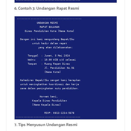
-------------------------------------------
6. Contoh 3: Undangan Rapat Resmi
-------------------------------------------

              UNDANGAN RESMI

                RAPAT BULANAN

      Dinas Pendidikan Kota [Nama Kota]

   Dengan ini kami mengundang Bapak/Ibu

           untuk hadir dalam rapat

               yang akan dilaksanakan:

        Tanggal  : Jumat, 5 Mei 2024

        Waktu    : 10.00 WIB s/d selesai

        Tempat   : Ruang Rapat Dinas

                   Jl. Pendidikan No.56

                   [Nama Kota]

   Kehadiran Bapak/Ibu sangat kami harapkan

   untuk meningkatkan koordinasi dan kerja

   sama dalam peningkatan mutu pendidikan.

                Hormat kami,

           Kepala Dinas Pendidikan

           [Nama Kepala Dinas]

                   RSVP: 0813-1234-5678

-------------------------------------------
7. Tips Menyusun Undangan Resmi