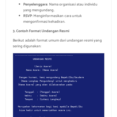
Penyelenggara
: Nama organisasi atau individu
yang mengundang.
RSVP
: Menginformasikan cara untuk
mengonfirmasi kehadiran.
3. Contoh Format Undangan Resmi
Berikut adalah format umum dari undangan resmi yang
sering digunakan:
-------------------------------------------

              UNDANGAN RESMI

               (Jenis Acara)

         Nama Acara: [Nama Acara]

    Dengan hormat, kami mengundang Bapak/Ibu/Saudara

     [Nama Lengkap Pengundang] untuk menghadiri

   [Nama Acara] yang akan dilaksanakan pada:

        Tanggal  : [Tanggal Acara]

        Waktu    : [Waktu Acara]

        Tempat   : [Lokasi Lengkap]

   Merupakan kehormatan bagi kami apabila Bapak/Ibu

    bisa hadir untuk memeriahkan acara ini.
